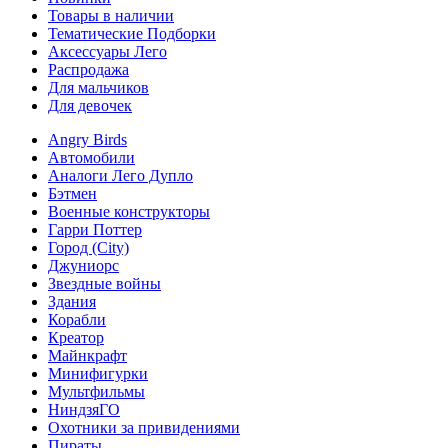
Товары в наличии
Тематические Подборки
Аксессуары Лего
Распродажа
Для мальчиков
Для девочек
Angry Birds
Автомобили
Аналоги Лего Дупло
Бэтмен
Военные конструкторы
Гарри Поттер
Город (City)
Джуниорс
Звездные войны
Здания
Корабли
Креатор
Майнкрафт
Минифигурки
Мультфильмы
НиндзяГО
Охотники за привидениями
Пираты