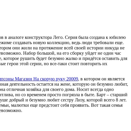
в в аналоге конструктора Лего. Серия была создана к юбилею
 режиме создавать новую коллекцию, ведь люди требовали еще.
отором они жили на протяжение всей своей истории никуда не
евозможно. Набор большой, на его сборку уйдет не один час
, которое рушить будет безумно жалко и придётся оставить для
ые герои этой серии, но все-таки стоит повторить их
псоны Магазин На скорую руку 20009
, в котором он является
нная деятельность остается на жене, которую он безумно любит,
на отличная хозяйка для своего дома. Носит всегда одно
нтлива, но со временем просто погрязла в быте. Барт – старший
уше добрый и безумно любит сестру Лизу, которой всего 8 лет.
мьи, малютки еще предстоит себя проявить. Вот такая семья
невозможно.