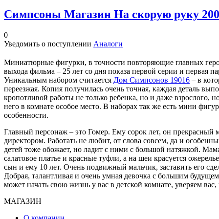
Симпсоны Магазин На скорую руку 20
0
Уведомить о поступлении
Аналоги
Миниатюрные фигурки, в точности повторяющие главных героев
выхода фильма – 25 лет со дня показа первой серии и первая п
Уникальным набором считается
Дом Симпсонов 19016
– в кото
переезжая. Копия получилась очень точная, каждая деталь вып
кропотливой работы не только ребенка, но и даже взрослого, н
него в комнате особое место. В наборах так же есть мини фигу
особенности.
Главный персонаж – это Гомер. Ему сорок лет, он прекрасный м
директором. Работать не любит, от слова совсем, да и особенн
детей тоже обожает, но ладит с ними с большой натяжкой. Мама
салатовое платье и красные туфли, а на шеи красуется ожерелье
сын и ему 10 лет. Очень подвижный мальчик, заставить его сде
Добрая, талантливая и очень умная девочка с большим будущем
может начать свою жизнь у вас в детской комнате, уверяем вас,
МАГАЗИН
О компании