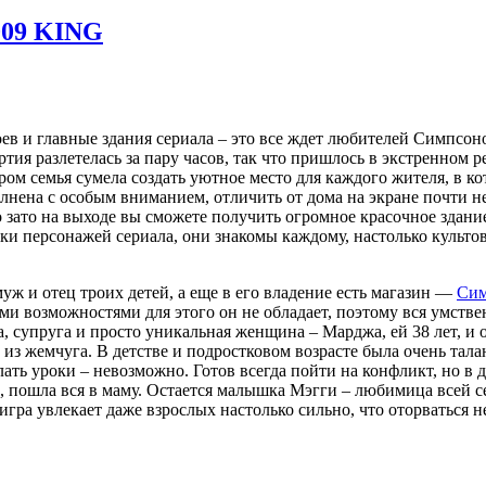
009 KING
 и главные здания сериала – это все ждет любителей Симпсоно
артия разлетелась за пару часов, так что пришлось в экстренном
ром семья сумела создать уютное место для каждого жителя, в к
олнена с особым вниманием, отличить от дома на экране почти н
о зато на выходе вы сможете получить огромное красочное здание
рки персонажей сериала, они знакомы каждому, настолько культов
уж и отец троих детей, а еще в его владение есть магазин —
Сим
ыми возможностями для этого он не обладает, поэтому вся умстве
, супруга и просто уникальная женщина – Марджа, ей 38 лет, и о
 из жемчуга. В детстве и подростковом возрасте была очень тала
лать уроки – невозможно. Готов всегда пойти на конфликт, но в д
, пошла вся в маму. Остается малышка Мэгги – любимица всей се
 игра увлекает даже взрослых настолько сильно, что оторваться 