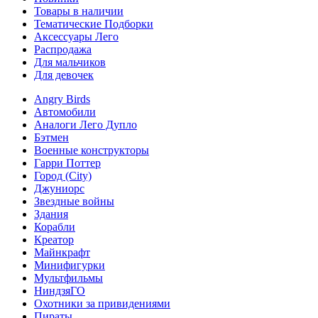
Товары в наличии
Тематические Подборки
Аксессуары Лего
Распродажа
Для мальчиков
Для девочек
Angry Birds
Автомобили
Аналоги Лего Дупло
Бэтмен
Военные конструкторы
Гарри Поттер
Город (City)
Джуниорс
Звездные войны
Здания
Корабли
Креатор
Майнкрафт
Минифигурки
Мультфильмы
НиндзяГО
Охотники за привидениями
Пираты