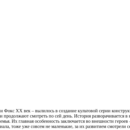
и Фокс XX век – вылилось в создание культовой серии констру
и продолжают смотреть по сей день. История разворачивается в н
емья. Их главная особенность заключается во внешности героев –
сериала, тоже уже совсем не маленькие, за их развитием смотре