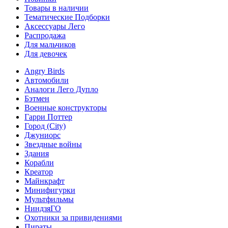
Товары в наличии
Тематические Подборки
Аксессуары Лего
Распродажа
Для мальчиков
Для девочек
Angry Birds
Автомобили
Аналоги Лего Дупло
Бэтмен
Военные конструкторы
Гарри Поттер
Город (City)
Джуниорс
Звездные войны
Здания
Корабли
Креатор
Майнкрафт
Минифигурки
Мультфильмы
НиндзяГО
Охотники за привидениями
Пираты