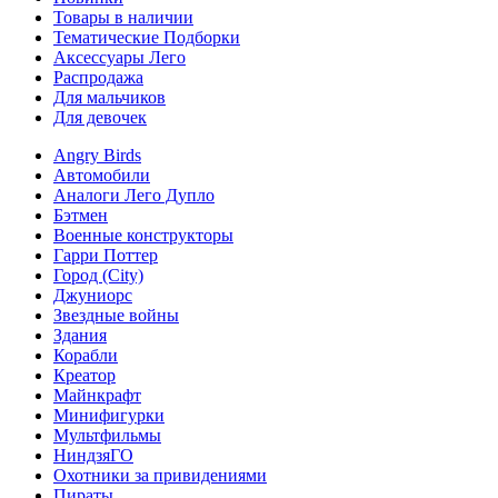
Товары в наличии
Тематические Подборки
Аксессуары Лего
Распродажа
Для мальчиков
Для девочек
Angry Birds
Автомобили
Аналоги Лего Дупло
Бэтмен
Военные конструкторы
Гарри Поттер
Город (City)
Джуниорс
Звездные войны
Здания
Корабли
Креатор
Майнкрафт
Минифигурки
Мультфильмы
НиндзяГО
Охотники за привидениями
Пираты