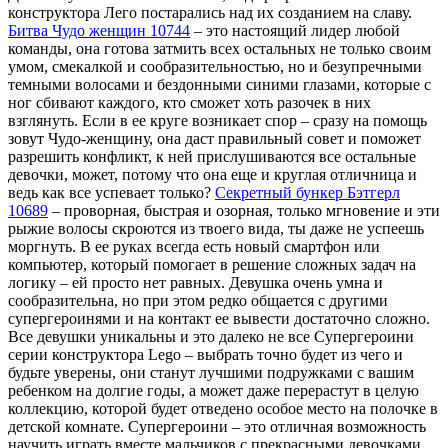
конструктора Лего постарались над их созданием на славу.
Битва Чудо женщин 10744
– это настоящий лидер любой
команды, она готова затмить всех остальных не только своим
умом, смекалкой и сообразительностью, но и безупречными
темными волосами и бездонными синими глазами, которые с
ног сбивают каждого, кто сможет хоть разочек в них
взглянуть. Если в ее круге возникает спор – сразу на помощь
зовут Чудо-женщину, она даст правильный совет и поможет
разрешить конфликт, к ней прислушиваются все остальные
девочки, может, потому что она еще и круглая отличница и
ведь как все успевает только?
Секретный бункер Бэтгерл
10689
– проворная, быстрая и озорная, только мгновение и эти
рыжие волосы скроются из твоего вида, ты даже не успеешь
моргнуть. В ее руках всегда есть новый смартфон или
компьютер, который помогает в решение сложных задач на
логику – ей просто нет равных. Девушка очень умна и
сообразительна, но при этом редко общается с другими
супергероинями и на контакт ее вывести достаточно сложно.
Все девушки уникальны и это далеко не все Супергероини
серии конструктора Lego – выбрать точно будет из чего и
будьте уверены, они станут лучшими подружками с вашим
ребенком на долгие годы, а может даже перерастут в целую
коллекцию, которой будет отведено особое место на полочке в
детской комнате. Супергероини – это отличная возможность
научить играть вместе мальчиков с прекрасными девочками.