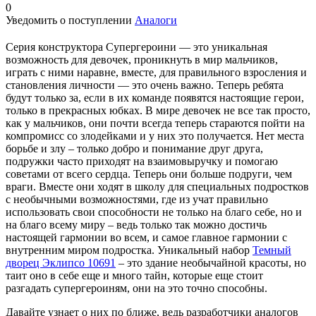
0
Уведомить о поступлении
Аналоги
Серия конструктора Супергероини — это уникальная
возможность для девочек, проникнуть в мир мальчиков,
играть с ними наравне, вместе, для правильного взросления и
становления личности — это очень важно. Теперь ребята
будут только за, если в их команде появятся настоящие герои,
только в прекрасных юбках. В мире девочек не все так просто,
как у мальчиков, они почти всегда теперь стараются пойти на
компромисс со злодейками и у них это получается. Нет места
борьбе и злу – только добро и понимание друг друга,
подружки часто приходят на взаимовыручку и помогаю
советами от всего сердца. Теперь они больше подруги, чем
враги. Вместе они ходят в школу для специальных подростков
с необычными возможностями, где из учат правильно
использовать свои способности не только на благо себе, но и
на благо всему миру – ведь только так можно достичь
настоящей гармонии во всем, и самое главное гармонии с
внутренним миром подростка. Уникальный набор
Темный
дворец Эклипсо 10691
– это здание необычайной красоты, но
таит оно в себе еще и много тайн, которые еще стоит
разгадать супергероиням, они на это точно способны.
Давайте узнает о них по ближе, ведь разработчики аналогов