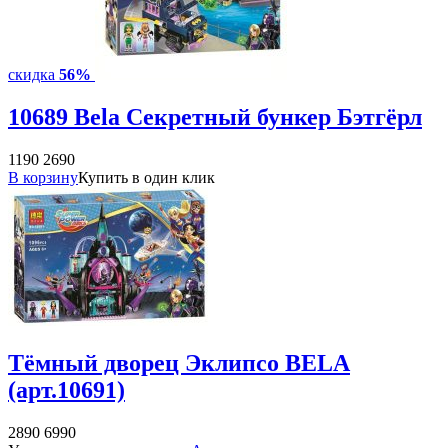
скидка
56%
10689 Bela Секретный бункер Бэтгёрл
1190
2690
В корзину
Купить в один клик
Тёмный дворец Эклипсо BELA
(арт.10691)
2890
6990