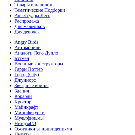
Товары в наличии
Тематические Подборки
Аксессуары Лего
Распродажа
Для мальчиков
Для девочек
Angry Birds
Автомобили
Аналоги Лего Дупло
Бэтмен
Военные конструкторы
Гарри Поттер
Город (City)
Джуниорс
Звездные войны
Здания
Корабли
Креатор
Майнкрафт
Минифигурки
Мультфильмы
НиндзяГО
Охотники за привидениями
Пираты