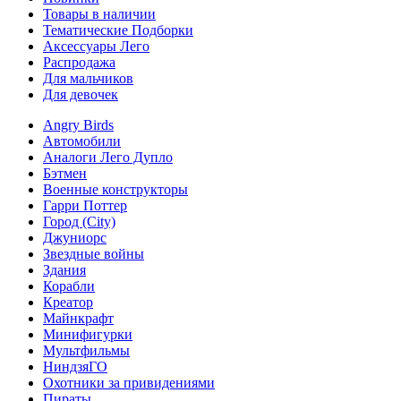
Товары в наличии
Тематические Подборки
Аксессуары Лего
Распродажа
Для мальчиков
Для девочек
Angry Birds
Автомобили
Аналоги Лего Дупло
Бэтмен
Военные конструкторы
Гарри Поттер
Город (City)
Джуниорс
Звездные войны
Здания
Корабли
Креатор
Майнкрафт
Минифигурки
Мультфильмы
НиндзяГО
Охотники за привидениями
Пираты