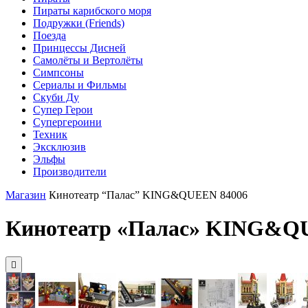
Пираты карибского моря
Подружки (Friends)
Поезда
Принцессы Дисней
Самолёты и Вертолёты
Симпсоны
Сериалы и Фильмы
Скуби Ду
Супер Герои
Супергероини
Техник
Эксклюзив
Эльфы
Производители
Магазин
Кинотеатр “Палас” KING&QUEEN 84006
Кинотеатр «Палас» KING&Q