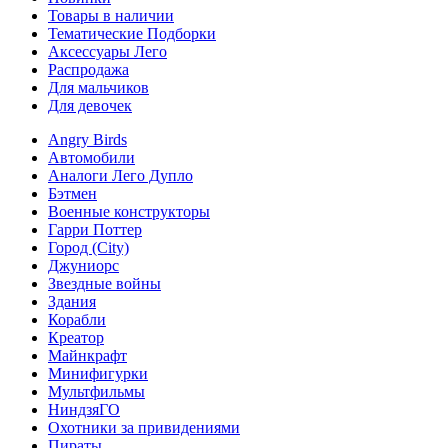
Товары в наличии
Тематические Подборки
Аксессуары Лего
Распродажа
Для мальчиков
Для девочек
Angry Birds
Автомобили
Аналоги Лего Дупло
Бэтмен
Военные конструкторы
Гарри Поттер
Город (City)
Джуниорс
Звездные войны
Здания
Корабли
Креатор
Майнкрафт
Минифигурки
Мультфильмы
НиндзяГО
Охотники за привидениями
Пираты