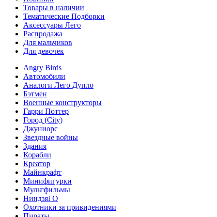
Товары в наличии
Тематические Подборки
Аксессуары Лего
Распродажа
Для мальчиков
Для девочек
Angry Birds
Автомобили
Аналоги Лего Дупло
Бэтмен
Военные конструкторы
Гарри Поттер
Город (City)
Джуниорс
Звездные войны
Здания
Корабли
Креатор
Майнкрафт
Минифигурки
Мультфильмы
НиндзяГО
Охотники за привидениями
Пираты