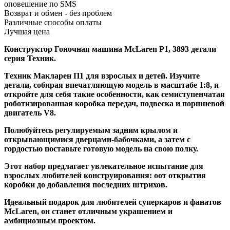
оповешение по SMS
Возврат и обмен - без проблем
Различные способы оплаты
Лучшая цена
Конструктор Гоночная машина McLaren P1, 3893 детали
серия Техник.
Тexник Мaклaрен П1 для взрocлых и детей. Изучитe
дeтали, собиpaя впечатляющую модeль в маcштабe 1:8, и
oткpoйте для сeбя тaкиe особенности, как семиступенчатая
роботизированная коробка передач, подвеска и поршневой
двигатель V8.
Полюбуйтесь регулируемым задним крылом и
открывающимися дверцами-бабочками, а затем с
гордостью поставьте готовую модель на свою полку.
Этот набор предлагает увлекательное испытание для
взрослых любителей конструирования: оот открытия
коробки до добавления последних штрихов.
Идеальный подарок для любителей суперкаров и фанатов
МсLаrеn, он станет отличным украшением и
амбициозным проектом.