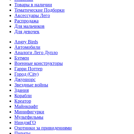
Товары в наличии
Тематические Подборки
Аксессуары Лего
Распродажа
Для мальчиков
Для девочек
Angry Birds
Автомобили
Аналоги Лего Дупло
Бэтмен
Военные конструкторы
Гарри Поттер
Город (City)
Джуниорс
Звездные войны
Здания
Корабли
Креатор
Майнкрафт
Минифигурки
Мультфильмы
НиндзяГО
Охотники за привидениями
Пираты