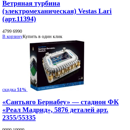
Ветряная турбина
(электромеханическая) Vestas Lari
(арт.11394)
4799
6990
В корзину
Купить в один клик
скидка
51%
«Сантьяго Бернабеу» — стадион ФК
«Реал Мадрид», 5876 деталей арт.
2355/55335
9999
19999