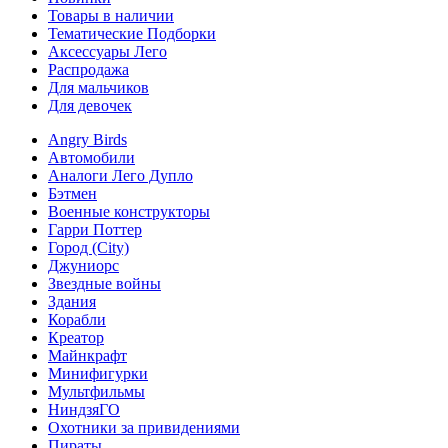
Товары в наличии
Тематические Подборки
Аксессуары Лего
Распродажа
Для мальчиков
Для девочек
Angry Birds
Автомобили
Аналоги Лего Дупло
Бэтмен
Военные конструкторы
Гарри Поттер
Город (City)
Джуниорс
Звездные войны
Здания
Корабли
Креатор
Майнкрафт
Минифигурки
Мультфильмы
НиндзяГО
Охотники за привидениями
Пираты