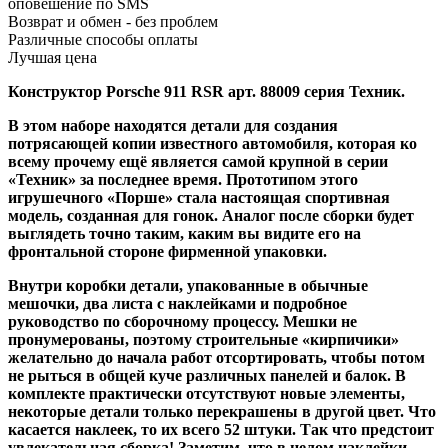
оповешение по SMS
Возврат и обмен - без проблем
Различные способы оплаты
Лучшая цена
Конструктор Porsche 911 RSR арт. 88009 серия Техник
.
В этом наборе находятся детали для создания
потрясающей копии известного автомобиля, которая ко
всему прочему ещё является самой крупной в серии
«Техник» за последнее время. Прототипом этого
игрушечного «Порше» стала настоящая спортивная
модель, созданная для гонок. Аналог после сборки будет
выглядеть точно таким, каким вы видите его на
фронтальной стороне фирменной упаковки.
Внутри коробки детали, упакованные в обычные
мешочки, два листа с наклейками и подробное
руководство по сборочному процессу. Мешки не
пронумерованы, поэтому строительные «кирпичики»
желательно до начала работ отсортировать, чтобы потом
не рыться в общей куче различных панелей и балок. В
комплекте практически отсутствуют новые элементы,
некоторые детали только перекрашены в другой цвет. Что
касается наклеек, то их всего 52 штуки. Так что предстоит
увлекательная сборка! Заметим, что в целом наклейки