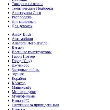
Товары в наличии
Тематические Подборки
Аксессуары Лего
Распродажа
Для мальчиков
Для девочек
Angry Birds
Автомобили
Аналоги Лего Дупло
Бэтмен
Военные конструкторы
Гарри Поттер
Город (City)
Джуниорс
Звездные войны
Здания
Корабли
Креатор
Майнкрафт
Минифигурки
Мультфильмы
НиндзяГО
Охотники за привидениями
Пираты