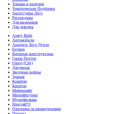
Товары в наличии
Тематические Подборки
Аксессуары Лего
Распродажа
Для мальчиков
Для девочек
Angry Birds
Автомобили
Аналоги Лего Дупло
Бэтмен
Военные конструкторы
Гарри Поттер
Город (City)
Джуниорс
Звездные войны
Здания
Корабли
Креатор
Майнкрафт
Минифигурки
Мультфильмы
НиндзяГО
Охотники за привидениями
Пираты