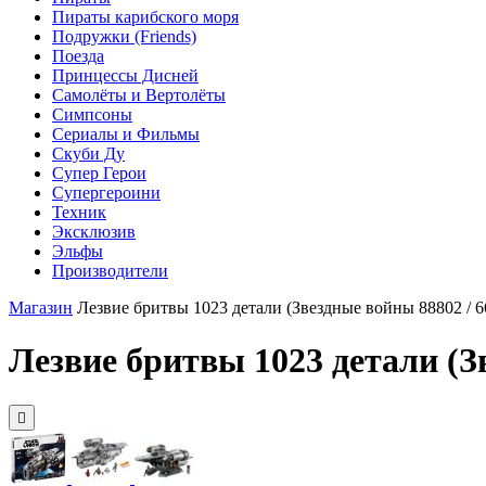
Пираты карибского моря
Подружки (Friends)
Поезда
Принцессы Дисней
Самолёты и Вертолёты
Симпсоны
Сериалы и Фильмы
Скуби Ду
Супер Герои
Супергероини
Техник
Эксклюзив
Эльфы
Производители
Магазин
Лезвие бритвы 1023 детали (Звездные войны 88802 / 66
Лезвие бритвы 1023 детали (Зв