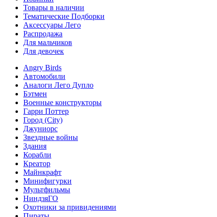
Товары в наличии
Тематические Подборки
Аксессуары Лего
Распродажа
Для мальчиков
Для девочек
Angry Birds
Автомобили
Аналоги Лего Дупло
Бэтмен
Военные конструкторы
Гарри Поттер
Город (City)
Джуниорс
Звездные войны
Здания
Корабли
Креатор
Майнкрафт
Минифигурки
Мультфильмы
НиндзяГО
Охотники за привидениями
Пираты