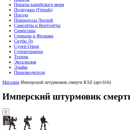
Пираты карибского моря
Подружки (Friends)
Поезда
Принцессы Дисней
Самолёты и Вертолёты
Симпсоны
Сериалы и Фильмы
Скуби Ду
Супер Герои
Супергероини
Техник
Эксклюзив
Эльфы
Производители
Магазин
Имперский штурмовик смерти KSZ (арт.616)
Имперский штурмовик смерти