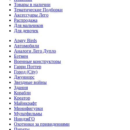
Товары в наличии
Тематические Подборки
Аксессуары Лего
Распродажа
Для мальчиков
Для девочек
Angry Birds
Автомобили
Аналоги Лего Дупло
Бэтмен
Военные конструкторы
Гарри Поттер
Город (City)
Джуниорс
Звездные войны
Здания
Корабли
Креатор
Майнкрафт
Минифигурки
Мультфильмы
НиндзяГО
Охотники за привидениями
Пираты