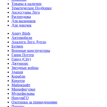
Товары в наличии
Тематические Подборки
Аксессуары Лего
Распродажа
Для мальчиков
Для девочек
Angry Birds
Автомобили
Аналоги Лего Дупло
Бэтмен
Военные конструкторы
Гарри Поттер
Город (City)
Джуниорс
Звездные войны
Здания
Корабли
Креатор
Майнкрафт
Минифигурки
Мультфильмы
НиндзяГО
Охотники за привидениями
Пираты