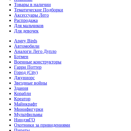
Товары в наличии
Тематические Подборки
Аксессуары Лего
Распродажа
Для мальчиков
Для девочек
Angry Birds
Автомобили
Аналоги Лего Дупло
Бэтмен
Военные конструкторы
Гарри Поттер
Город (City)
Джуниорс
Звездные войны
Здания
Корабли
Креатор
Майнкрафт
Минифигурки
Мультфильмы
НиндзяГО
Охотники за привидениями
Пираты