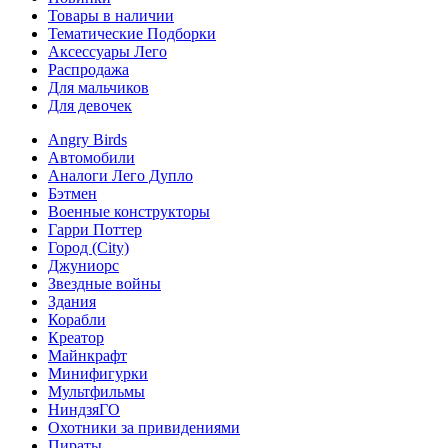
Товары в наличии
Тематические Подборки
Аксессуары Лего
Распродажа
Для мальчиков
Для девочек
Angry Birds
Автомобили
Аналоги Лего Дупло
Бэтмен
Военные конструкторы
Гарри Поттер
Город (City)
Джуниорс
Звездные войны
Здания
Корабли
Креатор
Майнкрафт
Минифигурки
Мультфильмы
НиндзяГО
Охотники за привидениями
Пираты