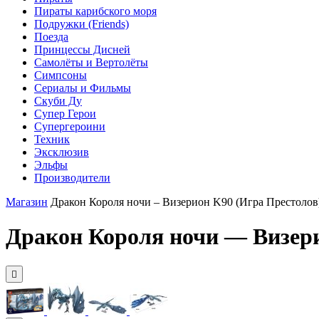
Пираты карибского моря
Подружки (Friends)
Поезда
Принцессы Дисней
Самолёты и Вертолёты
Симпсоны
Сериалы и Фильмы
Скуби Ду
Супер Герои
Супергероини
Техник
Эксклюзив
Эльфы
Производители
Магазин
Дракон Короля ночи – Визерион K90 (Игра Престолов
Дракон Короля ночи — Визери