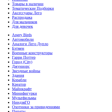
Товары в наличии
Тематические Подборки
Аксессуары Лего
Распродажа
Для мальчиков
Для девочек
Angry Birds
Автомобили
Аналоги Лего Дупло
Бэтмен
Военные конструкторы
Гарри Поттер
Город (City)
Джуниорс
Звездные войны
Здания
Корабли
Креатор
Майнкрафт
Минифигурки
Мультфильмы
НиндзяГО
Охотники за привидениями
Пираты