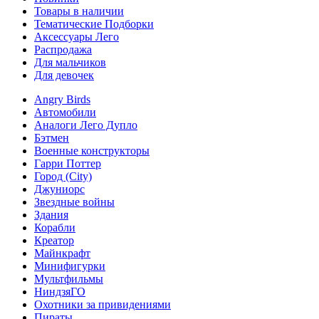
Товары в наличии
Тематические Подборки
Аксессуары Лего
Распродажа
Для мальчиков
Для девочек
Angry Birds
Автомобили
Аналоги Лего Дупло
Бэтмен
Военные конструкторы
Гарри Поттер
Город (City)
Джуниорс
Звездные войны
Здания
Корабли
Креатор
Майнкрафт
Минифигурки
Мультфильмы
НиндзяГО
Охотники за привидениями
Пираты