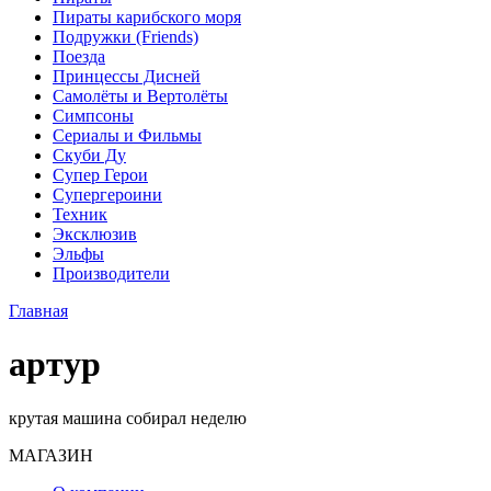
Пираты карибского моря
Подружки (Friends)
Поезда
Принцессы Дисней
Самолёты и Вертолёты
Симпсоны
Сериалы и Фильмы
Скуби Ду
Супер Герои
Супергероини
Техник
Эксклюзив
Эльфы
Производители
Главная
артур
крутая машина собирал неделю
МАГАЗИН