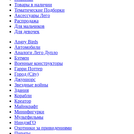
Товары в наличии
Тематические Подборки
Аксессуары Лего
Распродажа
Для мальчиков
Для девочек
Angry Birds
Автомобили
Аналоги Лего Дупло
Бэтмен
Военные конструкторы
Гарри Поттер
Город (City)
Джуниорс
Звездные войны
Здания
Корабли
Креатор
Майнкрафт
Минифигурки
Мультфильмы
НиндзяГО
Охотники за привидениями
Пираты