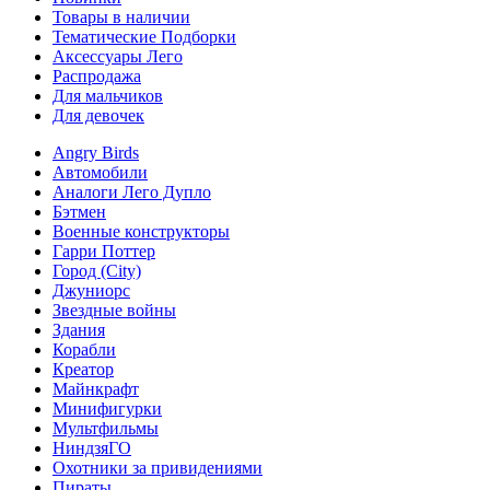
Товары в наличии
Тематические Подборки
Аксессуары Лего
Распродажа
Для мальчиков
Для девочек
Angry Birds
Автомобили
Аналоги Лего Дупло
Бэтмен
Военные конструкторы
Гарри Поттер
Город (City)
Джуниорс
Звездные войны
Здания
Корабли
Креатор
Майнкрафт
Минифигурки
Мультфильмы
НиндзяГО
Охотники за привидениями
Пираты