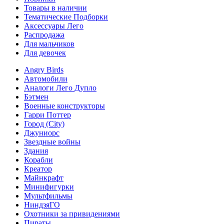
Товары в наличии
Тематические Подборки
Аксессуары Лего
Распродажа
Для мальчиков
Для девочек
Angry Birds
Автомобили
Аналоги Лего Дупло
Бэтмен
Военные конструкторы
Гарри Поттер
Город (City)
Джуниорс
Звездные войны
Здания
Корабли
Креатор
Майнкрафт
Минифигурки
Мультфильмы
НиндзяГО
Охотники за привидениями
Пираты