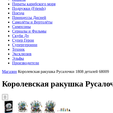
Пираты карибского моря
Подружки (Friends)
Поезда
Принцессы Дисней
Самолёты и Вертолёты
Симпсоны
Сериалы и Фильмы
Скуби Ду
Супер Герои
Супергероини
Техник
Эксклюзив
Эльфы
Производители
Магазин
Королевская ракушка Русалочки 1808 деталей 68009
Королевская ракушка Русалоч