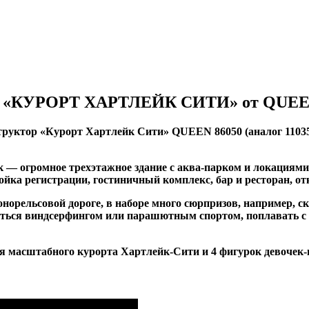
 «КУРОРТ ХАРТЛЕЙК СИТИ» от QUEE
структор «Курорт Хартлейк Сити» QUEEN 86050 (аналог 11
— огромное трехэтажное здание с аква-парком и локациями 
тойка регистрации, гостиничный комплекс, бар и ресторан, 
онорельсовой дороге, в наборе много сюрпризов, например,
яться виндсерфингом или парашютным спортом, поплавать с
ния масштабного курорта Хартлейк-Сити и 4 фигурок девочек