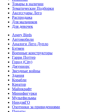
Товары в наличии
Тематические Подборки
Аксессуары Лего
Распродажа
Для мальчиков
Для девочек
Angry Birds
Автомобили
Аналоги Лего Дупло
Бэтмен
Военные конструкторы
Гарри Поттер
Город (City)
Джуниорс
Звездные войны
Здания
Корабли
Креатор
Майнкрафт
Минифигурки
Мультфильмы
НиндзяГО
Охотники за привидениями
Пираты