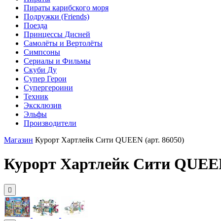
Пираты карибского моря
Подружки (Friends)
Поезда
Принцессы Дисней
Самолёты и Вертолёты
Симпсоны
Сериалы и Фильмы
Скуби Ду
Супер Герои
Супергероини
Техник
Эксклюзив
Эльфы
Производители
Магазин
Курорт Хартлейк Сити QUEEN (арт. 86050)
Курорт Хартлейк Сити QUEEN 