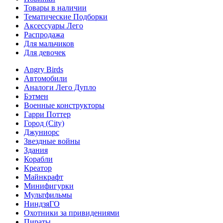
Товары в наличии
Тематические Подборки
Аксессуары Лего
Распродажа
Для мальчиков
Для девочек
Angry Birds
Автомобили
Аналоги Лего Дупло
Бэтмен
Военные конструкторы
Гарри Поттер
Город (City)
Джуниорс
Звездные войны
Здания
Корабли
Креатор
Майнкрафт
Минифигурки
Мультфильмы
НиндзяГО
Охотники за привидениями
Пираты