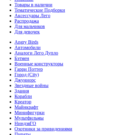
Товары в наличии
Тематические Подборки
Аксессуары Лего
Распродажа
Для мальчиков
Для девочек
Angry Birds
Автомобили
Аналоги Лего Дупло
Бэтмен
Военные конструкторы
Гарри Поттер
Город (City)
Джуниорс
Звездные войны
Здания
Корабли
Креатор
Майнкрафт
Минифигурки
Мультфильмы
НиндзяГО
Охотники за привидениями
Пираты