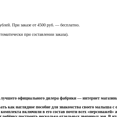
лей. При заказе от 4500 руб. — бесплатно.
томатически при составлении заказа).
 лучшего официального дилера фабрики — интернет магази
ать как наглядное пособие для знакомства своего малыша с 
о комплекта включили в его состав почти всех «персонажей
 ребёнку построить несколько отдельных звериных зон. В ито