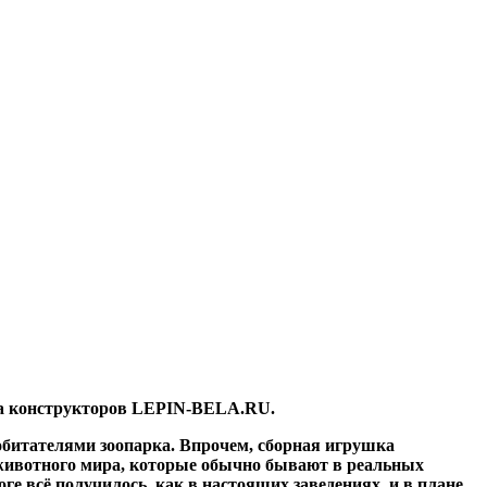
на конструкторов LEPIN-BELA.RU.
обитателями зоопарка. Впрочем, сборная игрушка
» животного мира, которые обычно бывают в реальных
ге всё получилось, как в настоящих заведениях, и в плане