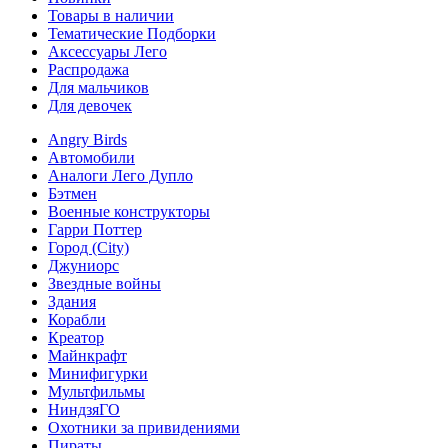
Товары в наличии
Тематические Подборки
Аксессуары Лего
Распродажа
Для мальчиков
Для девочек
Angry Birds
Автомобили
Аналоги Лего Дупло
Бэтмен
Военные конструкторы
Гарри Поттер
Город (City)
Джуниорс
Звездные войны
Здания
Корабли
Креатор
Майнкрафт
Минифигурки
Мультфильмы
НиндзяГО
Охотники за привидениями
Пираты