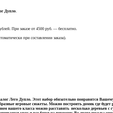
ог Дупло
.
лей. При заказе от 4500 руб. — бесплатно.
томатически при составлении заказа).
ог Лего Дупло. Этот набор обязательно понравится Вашему
бразные игровые сюжеты. Можно построить домик где будет 
ном нашего класса можно расставить несколько деревьев с гу
нчивается урок и все бегут на перемену. Во дворе школы мн