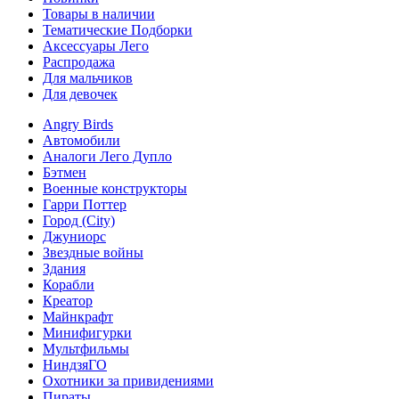
Товары в наличии
Тематические Подборки
Аксессуары Лего
Распродажа
Для мальчиков
Для девочек
Angry Birds
Автомобили
Аналоги Лего Дупло
Бэтмен
Военные конструкторы
Гарри Поттер
Город (City)
Джуниорс
Звездные войны
Здания
Корабли
Креатор
Майнкрафт
Минифигурки
Мультфильмы
НиндзяГО
Охотники за привидениями
Пираты