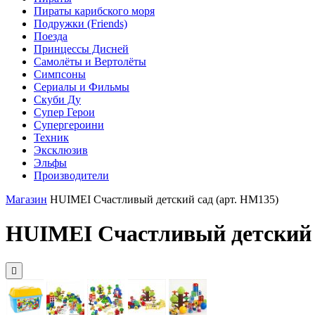
Пираты карибского моря
Подружки (Friends)
Поезда
Принцессы Дисней
Самолёты и Вертолёты
Симпсоны
Сериалы и Фильмы
Скуби Ду
Супер Герои
Супергероини
Техник
Эксклюзив
Эльфы
Производители
Магазин
HUIMEI Счастливый детский сад (арт. HM135)
HUIMEI Счастливый детский 