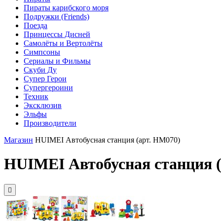
Пираты карибского моря
Подружки (Friends)
Поезда
Принцессы Дисней
Самолёты и Вертолёты
Симпсоны
Сериалы и Фильмы
Скуби Ду
Супер Герои
Супергероини
Техник
Эксклюзив
Эльфы
Производители
Магазин
HUIMEI Автобусная станция (арт. HM070)
HUIMEI Автобусная станция (