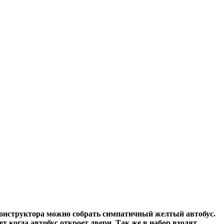
онструктора можно собрать симпатичный желтый автобус.
ет когда автобус откроет двери. Так же в набор входят