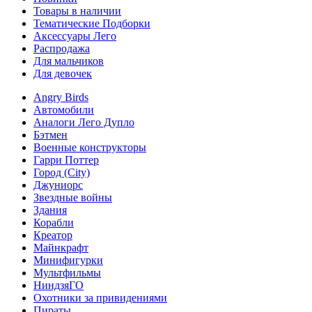
Товары в наличии
Тематические Подборки
Аксессуары Лего
Распродажа
Для мальчиков
Для девочек
Angry Birds
Автомобили
Аналоги Лего Дупло
Бэтмен
Военные конструкторы
Гарри Поттер
Город (City)
Джуниорс
Звездные войны
Здания
Корабли
Креатор
Майнкрафт
Минифигурки
Мультфильмы
НиндзяГО
Охотники за привидениями
Пираты