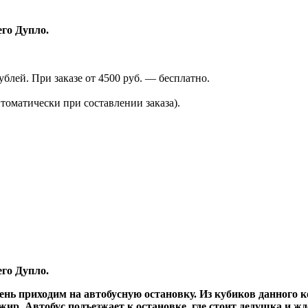
го Дупло.
лей. При заказе от 4500 руб. — бесплатно.
томатически при составлении заказа).
го Дупло.
 приходим на автобусную остановку. Из кубиков данного к
жир. Автобус подъезжает к остановке, где стоит дедушка и жд