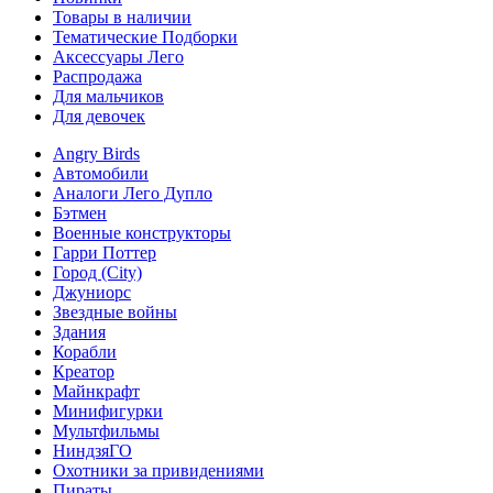
Товары в наличии
Тематические Подборки
Аксессуары Лего
Распродажа
Для мальчиков
Для девочек
Angry Birds
Автомобили
Аналоги Лего Дупло
Бэтмен
Военные конструкторы
Гарри Поттер
Город (City)
Джуниорс
Звездные войны
Здания
Корабли
Креатор
Майнкрафт
Минифигурки
Мультфильмы
НиндзяГО
Охотники за привидениями
Пираты