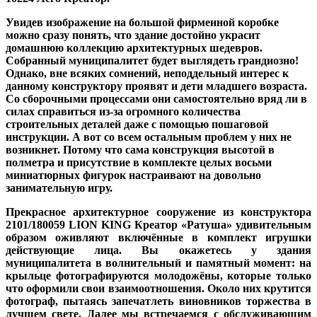
Увидев изображение на большой фирменной коробке
можно сразу понять, что здание достойно украсит
домашнюю коллекцию архитектурных шедевров.
Собранный муниципалитет будет выглядеть грандиозно!
Однако, вне всяких сомнений, неподдельный интерес к
данному конструктору проявят и дети младшего возраста.
Со сборочными процессами они самостоятельно вряд ли в
силах справиться из-за огромного количества
строительных деталей даже с помощью пошаговой
инструкции. А вот со всем остальным проблем у них не
возникнет. Потому что сама конструкция высотой в
полметра и присутствие в комплекте целых восьми
миниатюрных фигурок настраивают на довольно
занимательную игру.
Прекрасное архитектурное сооружение из конструктора
2101/180059 LION KING Креатор «Ратуша» удивительным
образом оживляют включённые в комплект игрушки
действующие лица. Вы окажетесь у здания
муниципалитета в волнительный и памятный момент: на
крыльце фотографируются молодожёны, которые только
что оформили свои взаимоотношения. Около них крутится
фотограф, пытаясь запечатлеть виновников торжества в
лучшем свете. Далее мы встречаемся с обслуживающим