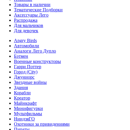
Товары в наличии
Тематические Подборки
Аксессуары Лего
Распродажа
Для мальчиков
Для девочек
Angry Birds
Автомобили
Аналоги Лего Дупло
Бэтмен
Военные конструкторы
Гарри Поттер
Город (City)
Джуниорс
Звездные войны
Здания
Корабли
Креатор
Майнкрафт
Минифигурки
Мультфильмы
НиндзяГО
Охотники за привидениями
Пираты