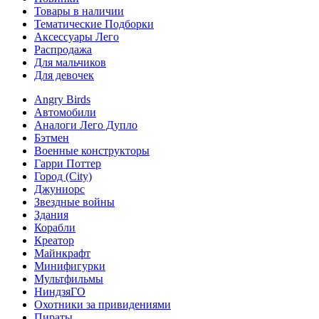
Товары в наличии
Тематические Подборки
Аксессуары Лего
Распродажа
Для мальчиков
Для девочек
Angry Birds
Автомобили
Аналоги Лего Дупло
Бэтмен
Военные конструкторы
Гарри Поттер
Город (City)
Джуниорс
Звездные войны
Здания
Корабли
Креатор
Майнкрафт
Минифигурки
Мультфильмы
НиндзяГО
Охотники за привидениями
Пираты