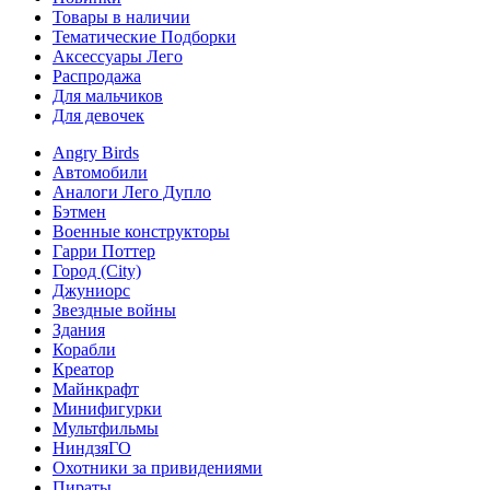
Товары в наличии
Тематические Подборки
Аксессуары Лего
Распродажа
Для мальчиков
Для девочек
Angry Birds
Автомобили
Аналоги Лего Дупло
Бэтмен
Военные конструкторы
Гарри Поттер
Город (City)
Джуниорс
Звездные войны
Здания
Корабли
Креатор
Майнкрафт
Минифигурки
Мультфильмы
НиндзяГО
Охотники за привидениями
Пираты