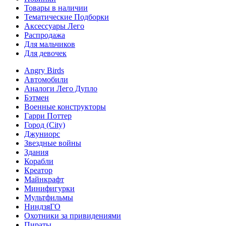
Товары в наличии
Тематические Подборки
Аксессуары Лего
Распродажа
Для мальчиков
Для девочек
Angry Birds
Автомобили
Аналоги Лего Дупло
Бэтмен
Военные конструкторы
Гарри Поттер
Город (City)
Джуниорс
Звездные войны
Здания
Корабли
Креатор
Майнкрафт
Минифигурки
Мультфильмы
НиндзяГО
Охотники за привидениями
Пираты