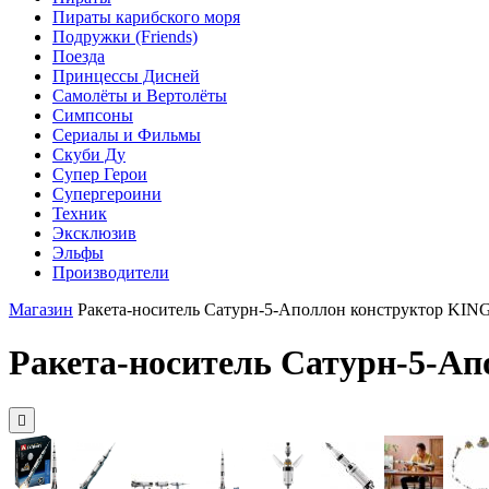
Пираты карибского моря
Подружки (Friends)
Поезда
Принцессы Дисней
Самолёты и Вертолёты
Симпсоны
Сериалы и Фильмы
Скуби Ду
Супер Герои
Супергероини
Техник
Эксклюзив
Эльфы
Производители
Магазин
Ракета-носитель Сатурн-5-Аполлон конструктор KING
Ракета-носитель Сатурн-5-Ап