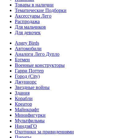
Товары в наличии
Тематические Подборки
Аксессуары Лего
Распродажа
Для мальчиков
Для девочек
Angry Birds
Автомобили
Аналоги Лего Дупло
Бэтмен
Военные конструкторы
Гарри Поттер
Город (City)
Джуниорс
Звездные войны
Здания
Корабли
Креатор
Майнкрафт
Минифигурки
Мультфильмы
НиндзяГО
Охотники за привидениями
Пираты