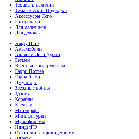
Товары в наличии
Тематические Подборки
Аксессуары Лего
Распродажа
Для мальчиков
Для девочек
Angry Birds
Автомобили
Аналоги Лего Дупло
Бэтмен
Военные конструкторы
Гарри Поттер
Город (City)
Джуниорс
Звездные войны
Здания
Корабли
Креатор
Майнкрафт
Минифигурки
Мультфильмы
НиндзяГО
Охотники за привидениями
Пираты