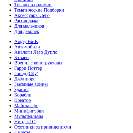
Товары в наличии
Тематические Подборки
Аксессуары Лего
Распродажа
Для мальчиков
Для девочек
Angry Birds
Автомобили
Аналоги Лего Дупло
Бэтмен
Военные конструкторы
Гарри Поттер
Город (City)
Джуниорс
Звездные войны
Здания
Корабли
Креатор
Майнкрафт
Минифигурки
Мультфильмы
НиндзяГО
Охотники за привидениями
Пираты