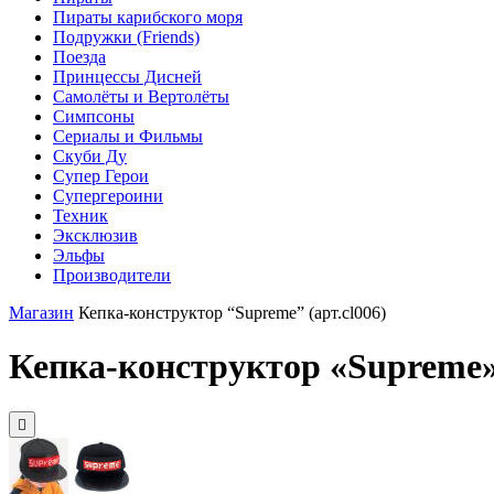
Пираты карибского моря
Подружки (Friends)
Поезда
Принцессы Дисней
Самолёты и Вертолёты
Симпсоны
Сериалы и Фильмы
Скуби Ду
Супер Герои
Супергероини
Техник
Эксклюзив
Эльфы
Производители
Магазин
Кепка-конструктор “Supreme” (арт.cl006)
Кепка-конструктор «Supreme» 