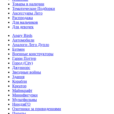
Товары в наличии
Тематические Подборки
Аксессуары Лего
Распродажа
Для мальчиков
Для девочек
Angry Birds
Автомобили
Аналоги Лего Дупло
Бэтмен
Военные конструкторы
Гарри Поттер
Город (City)
Джуниорс
Звездные войны
Здания
Корабли
Креатор
Майнкрафт
Минифигурки
Мультфильмы
НиндзяГО
Охотники за привидениями
Пираты