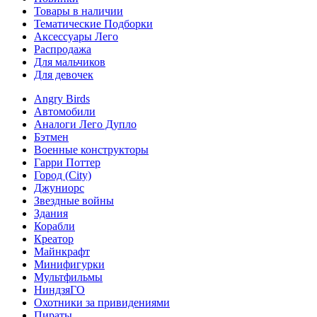
Товары в наличии
Тематические Подборки
Аксессуары Лего
Распродажа
Для мальчиков
Для девочек
Angry Birds
Автомобили
Аналоги Лего Дупло
Бэтмен
Военные конструкторы
Гарри Поттер
Город (City)
Джуниорс
Звездные войны
Здания
Корабли
Креатор
Майнкрафт
Минифигурки
Мультфильмы
НиндзяГО
Охотники за привидениями
Пираты