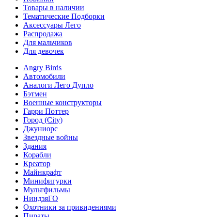
Товары в наличии
Тематические Подборки
Аксессуары Лего
Распродажа
Для мальчиков
Для девочек
Angry Birds
Автомобили
Аналоги Лего Дупло
Бэтмен
Военные конструкторы
Гарри Поттер
Город (City)
Джуниорс
Звездные войны
Здания
Корабли
Креатор
Майнкрафт
Минифигурки
Мультфильмы
НиндзяГО
Охотники за привидениями
Пираты