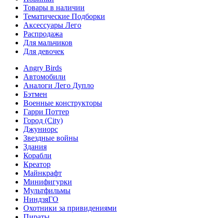
Товары в наличии
Тематические Подборки
Аксессуары Лего
Распродажа
Для мальчиков
Для девочек
Angry Birds
Автомобили
Аналоги Лего Дупло
Бэтмен
Военные конструкторы
Гарри Поттер
Город (City)
Джуниорс
Звездные войны
Здания
Корабли
Креатор
Майнкрафт
Минифигурки
Мультфильмы
НиндзяГО
Охотники за привидениями
Пираты